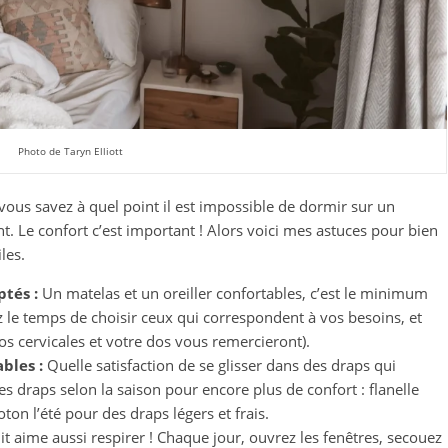
Photo de Taryn Elliott
ous savez à quel point il est impossible de dormir sur un
t. Le confort c’est important ! Alors voici mes astuces pour bien
les.
ptés :
Un matelas et un oreiller confortables, c’est le minimum
 le temps de choisir ceux qui correspondent à vos besoins, et
(vos cervicales et votre dos vous remercieront).
bles :
Quelle satisfaction de se glisser dans des draps qui
les draps selon la saison pour encore plus de confort : flanelle
oton l’été pour des draps légers et frais.
it aime aussi respirer ! Chaque jour, ouvrez les fenêtres, secouez