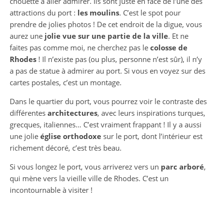
chouette à aller admirer. Ils sont juste en face de l’une des
attractions du port :
les moulins
. C’est le spot pour
prendre de jolies photos ! De cet endroit de la digue, vous
aurez une
jolie vue sur une partie de la ville
. Et ne
faites pas comme moi, ne cherchez pas le
colosse de
Rhodes
! Il n’existe pas (ou plus, personne n’est sûr), il n’y
a pas de statue à admirer au port. Si vous en voyez sur des
cartes postales, c’est un montage.
Dans le quartier du port, vous pourrez voir le contraste des
différentes
architectures
, avec leurs inspirations turques,
grecques, italiennes… C’est vraiment frappant ! Il y a aussi
une jolie
église orthodoxe
sur le port, dont l’intérieur est
richement décoré, c’est très beau.
Si vous longez le port, vous arriverez vers un
parc arboré
,
qui mène vers la vieille ville de Rhodes. C’est un
incontournable à visiter !