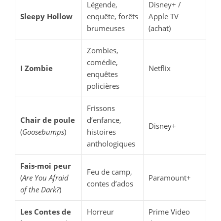
Légende,
Disney+ /
Sleepy Hollow
enquête, forêts
Apple TV
brumeuses
(achat)
Zombies,
comédie,
I Zombie
Netflix
enquêtes
policières
Frissons
Chair de poule
d’enfance,
Disney+
(
Goosebumps
)
histoires
anthologiques
Fais-moi peur
Feu de camp,
(
Are You Afraid
Paramount+
contes d’ados
of the Dark?
)
Les Contes de
Horreur
Prime Video