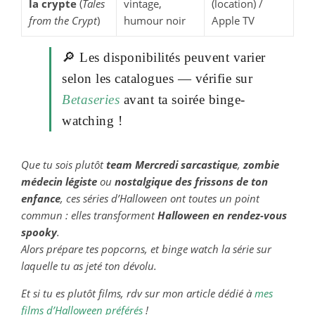
la crypte
(
Tales
vintage,
(location) /
from the Crypt
)
humour noir
Apple TV
🔎 Les disponibilités peuvent varier
selon les catalogues — vérifie sur
Betaseries
avant ta soirée binge-
watching !
Que tu sois plutôt
team Mercredi sarcastique
,
zombie
médecin légiste
ou
nostalgique des frissons de ton
enfance
, ces séries d’Halloween ont toutes un point
commun : elles transforment
Halloween en rendez-vous
spooky
.
Alors prépare tes popcorns, et binge watch la série sur
laquelle tu as jeté ton dévolu.
Et si tu es plutôt films, rdv sur mon article dédié à
mes
films d’Halloween préférés
!